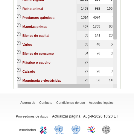
1459
992
1561
1479
Reino animal
1314
4074
7
Productos químicos
467
1763
881
1103
Materias primas
83
141
203
353
Bienes de capital
63
48
64
229
Varios
34
76
62
175
Bienes de consumo
27
57
Plástico o caucho
27
26
33
Calzado
23
56
142
131
Maquinaria y electricidad
15
46
42
20
Textiles y prendas de vestir
Acerca de
Contacto
Condiciones de uso
Aspectos legales
Actualizar página
: Aug-9-2026 10:20 ET
Proveedores de datos
Asociados