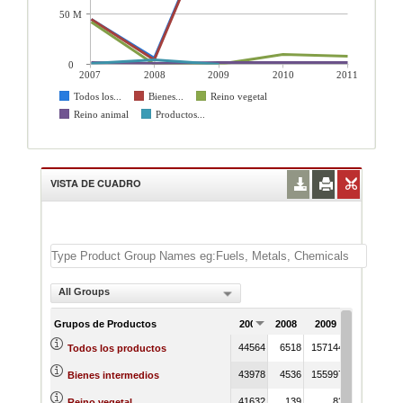
50 M
0
2007
2008
2009
2010
2011
Todos los...
Bienes...
Reino vegetal
Reino animal
Productos...
VISTA DE CUADRO
All Groups
Grupos de Productos
2007
2008
2009
2010
44564
6518
157144
165454
2
Todos los productos
43978
4536
155997
163822
2
Bienes intermedios
41632
139
83
9397
Reino vegetal