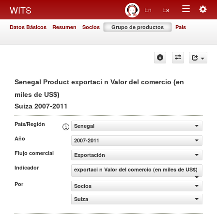
Togg
WITS
En
Es
Toggle
navig
Datos Básicos
Resumen
Socios
Grupo de productos
País
navigation
Senegal Product exportaci n Valor del comercio (en
miles de US$)
2007-2011
Suiza
País/Región
Senegal
Año
2007-2011
Flujo comercial
Exportación
Indicador
exportaci n Valor del comercio (en miles de US$)
Por
Socios
Suiza