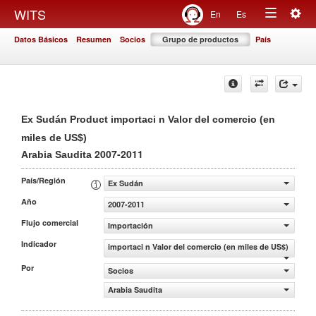
Togg
WITS
En
Es
Toggle
navig
Datos Básicos
Resumen
Socios
Grupo de productos
País
navigation
Ex Sudán Product importaci n Valor del comercio (en
miles de US$)
2007-2011
Arabia Saudita
País/Región
Ex Sudán
Año
2007-2011
Flujo comercial
Importación
Indicador
importaci n Valor del comercio (en miles de US$)
Por
Socios
Arabia Saudita