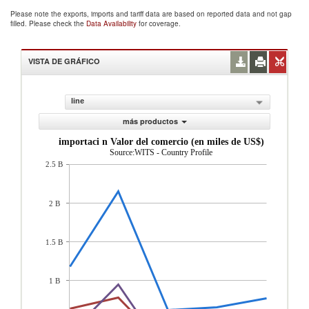
Please note the exports, imports and tariff data are based on reported data and not gap
filled. Please check the
Data Availability
for coverage.
VISTA DE GRÁFICO
line
más productos
importaci n Valor del comercio (en miles de US$)
Source:WITS - Country Profile
2.5 B
2 B
1.5 B
1 B