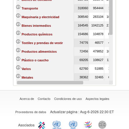
318060
954444
14844
3136
Transporte
308540
283104
107318
11170
Maquinaria y electricidad
164545
1042125
213270
18081
Bienes intermedios
154686
104878
84235
10798
Productos químicos
74776
46577
46455
4966
Textiles y prendas de vestir
72456
479852
104448
3093
Productos alimenticios
69205
108627
113316
14175
Plástico o caucho
62760
51885
18495
3184
Varios
38362
32465
69549
4492
Metales
29180
39092
24374
2087
Madera
Acerca de
Contacto
Condiciones de uso
Aspectos legales
Actualizar página
: Aug-6-2026 22:30 ET
Proveedores de datos
Asociados