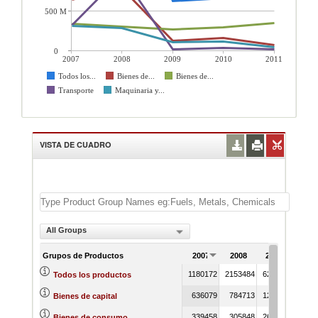
500 M
0
2007
2008
2009
2010
2011
Todos los...
Bienes de...
Bienes de...
Transporte
Maquinaria y...
VISTA DE CUADRO
All Groups
Grupos de Productos
2007
2008
2009
2010
1180172
2153484
624232
66075
Todos los productos
636079
784713
125175
16159
Bienes de capital
339458
305848
267155
28894
Bienes de consumo