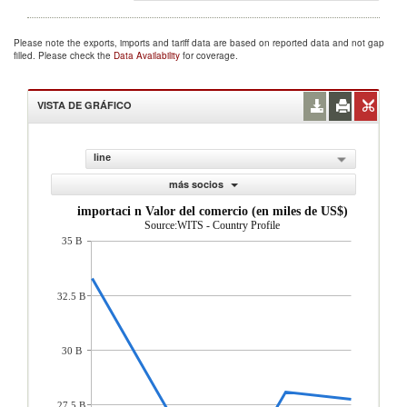
Please note the exports, imports and tariff data are based on reported data and not gap
filled. Please check the
Data Availability
for coverage.
VISTA DE GRÁFICO
line
más socios
importaci n Valor del comercio (en miles de US$)
Source:WITS - Country Profile
35 B
32.5 B
30 B
27.5 B