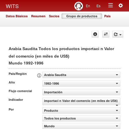
Togg
WITS
En
Es
Toggle
navig
Datos Básicos
Resumen
Socios
Grupo de productos
País
navigation
Arabia Saudita Todos los productos importaci n Valor
del comercio (en miles de US$)
1992-1996
Mundo
País/Región
Arabia Saudita
Año
1992-1996
Flujo comercial
Importación
Indicador
importaci n Valor del comercio (en miles de US$)
Por
Producto
Todos los productos
Mundo