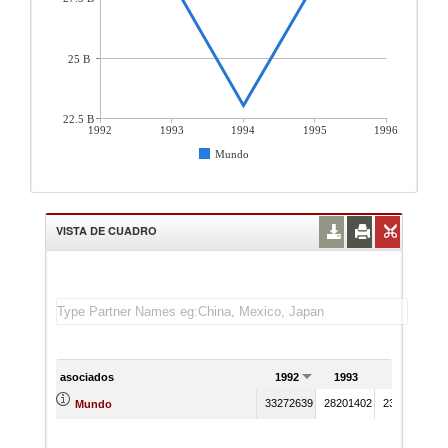
25 B
22.5 B
1992
1993
1994
1995
1996
Mundo
VISTA DE CUADRO
asociados
1992
1993
1994
33272639
28201402
23042631
2
Mundo