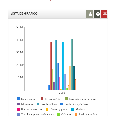
VISTA DE GRÁFICO
50 M
40 M
30 M
20 M
10 M
0
2001
Reino animal
Reino vegetal
Productos alimenticios
Minerales
Combustibles
Productos químicos
Plástico o caucho
Cueros y pieles
Madera
Textiles y prendas de vestir
Calzado
Piedras y vidrio