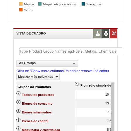
Metales
Maquinaria y electricidad
Transporte
Varios
VISTA DE CUADRO
All Groups
Click on "Show more columns" to add or remove indicators
Mostrar más columnas
Promedio simple de aranceles ef
Promedi
Grupos de Productos
10.45
Todos los productos
13.04
Bienes de consumo
7.62
Bienes intermedios
7.84
Bienes de capital
8.57
Maquinaria y electricidad