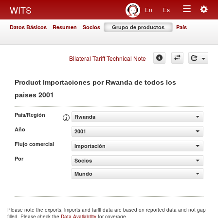
Togg
WITS
En
Es
Toggle
navig
Datos Básicos
Resumen
Socios
Grupo de productos
País
navigation
Bilateral Tariff Technical Note
Product Importaciones por Rwanda de todos los
2001
paises
País/Región
Rwanda
Año
2001
Flujo comercial
Importación
Por
Socios
Mundo
Please note the exports, imports and tariff data are based on reported data and not gap
filled. Please check the
Data Availability
for coverage.