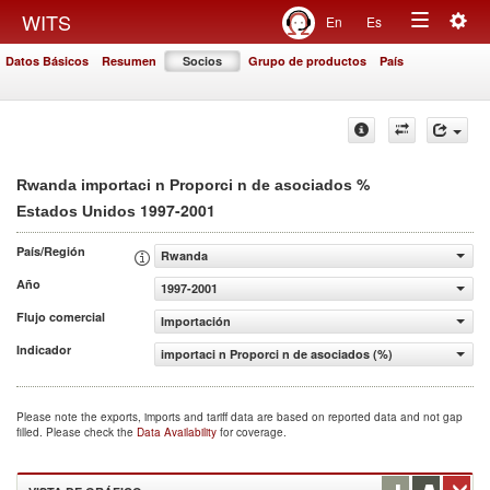
Togg
WITS
En
Es
Toggle
navig
Datos Básicos
Resumen
Socios
Grupo de productos
País
navigation
%
Rwanda importaci n Proporci n de asociados
1997-2001
Estados Unidos
País/Región
Rwanda
Año
1997-2001
Flujo comercial
Importación
Indicador
importaci n Proporci n de asociados (%)
Please note the exports, imports and tariff data are based on reported data and not gap
filled. Please check the
Data Availability
for coverage.