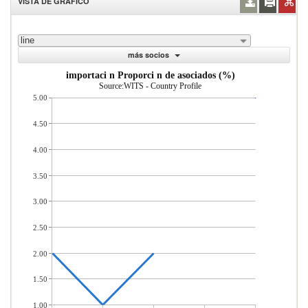
VISTA DE GRÁFICO
line
más socios
importaci n Proporci n de asociados (%)
Source:WITS - Country Profile
5.00
4.50
4.00
3.50
3.00
2.50
2.00
1.50
1.00