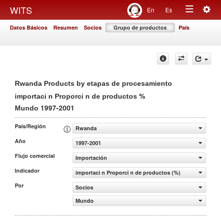
Togg
WITS
En
Es
Toggle
navig
Datos Básicos
Resumen
Socios
Grupo de productos
País
navigation
Rwanda Products by etapas de procesamiento
%
importaci n Proporci n de productos
1997-2001
Mundo
País/Región
Rwanda
Año
1997-2001
Flujo comercial
Importación
Indicador
importaci n Proporci n de productos (%)
Por
Socios
Mundo