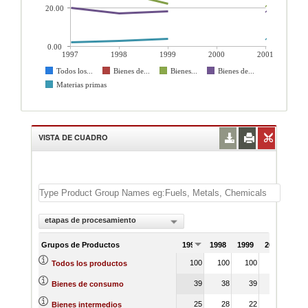
20.00
0.00
1997
1998
1999
2000
2001
Todos los...
Bienes de...
Bienes...
Bienes de...
Materias primas
VISTA DE CUADRO
etapas de procesamiento
Grupos de Productos
1997
1998
1999
2000
200
100
100
100
10
Todos los productos
39
38
39
5
Bienes de consumo
25
28
22
2
Bienes intermedios