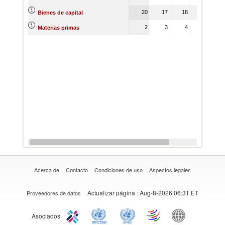
20
17
18
1
Bienes de capital
2
3
4
Materias primas
Acerca de
Contacto
Condiciones de uso
Aspectos legales
Actualizar página
: Aug-8-2026 06:31 ET
Proveedores de datos
Asociados