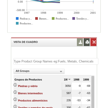
0.00
-500.00
1997
1998
1999
2000
2001
Piedras y...
Bienes...
Productos...
Textiles y...
Productos...
VISTA DE CUADRO
All Groups
Grupos de Productos
1997
1998
1999
2000
200
3050
-9
-69
1
Piedras y vidrio
587
-7
-63
-
Bienes intermedios
235
-53
-34
-
Productos alimenticios
200
-1
-62
-
Textiles y prendas de vestir