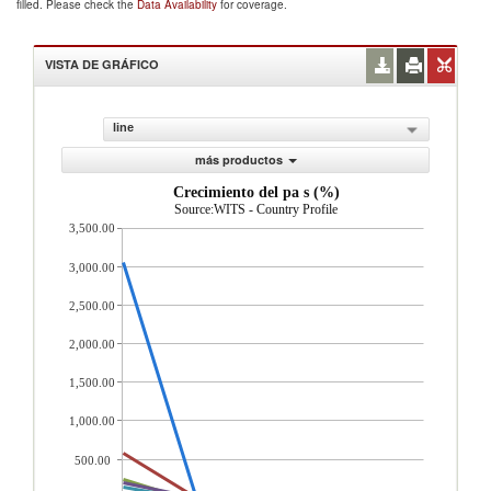
filled. Please check the
Data Availability
for coverage.
VISTA DE GRÁFICO
line
más productos
Crecimiento del pa s (%)
Source:WITS - Country Profile
3,500.00
3,000.00
2,500.00
2,000.00
1,500.00
1,000.00
500.00