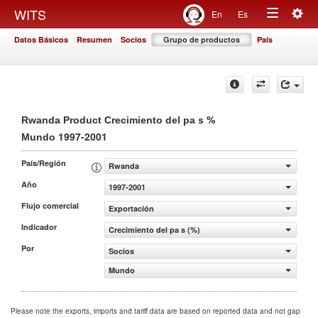
Togg
WITS
En
Es
Toggle
navig
Datos Básicos
Resumen
Socios
Grupo de productos
País
navigation
%
Rwanda Product Crecimiento del pa s
1997-2001
Mundo
País/Región
Rwanda
Año
1997-2001
Flujo comercial
Exportación
Indicador
Crecimiento del pa s (%)
Por
Socios
Mundo
Please note the exports, imports and tariff data are based on reported data and not gap