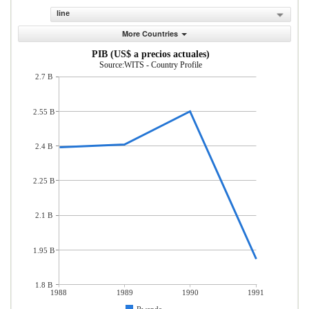
line
More Countries
PIB (US$ a precios actuales)
Source:WITS - Country Profile
2.7 B
2.55 B
2.4 B
2.25 B
2.1 B
1.95 B
1.8 B
1988
1989
1990
1991