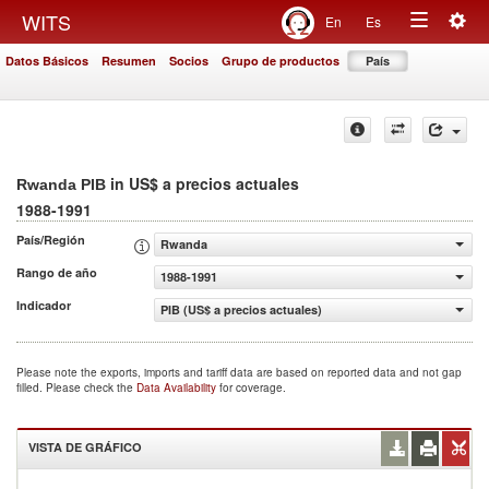
Togg
WITS
En
Es
Toggle
navig
Datos Básicos
Resumen
Socios
Grupo de productos
País
navigation
in US$ a precios actuales
Rwanda PIB
1988-1991
País/Región
Rwanda
Rango de año
1988-1991
Indicador
PIB (US$ a precios actuales)
Please note the exports, imports and tariff data are based on reported data and not gap
filled. Please check the
Data Availability
for coverage.
VISTA DE GRÁFICO