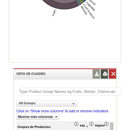
Animal
Vegetable
Food Products
Minerals
Fuels
VISTA DE CUADRO
All Groups
Click on "Show more columns" to add or remove indicators
Mostrar más columnas
exportación Valor del comercio (
importación Valor del 
exportación 
Grupos de Productos