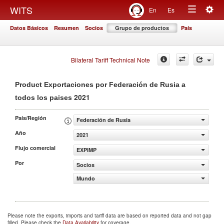
Togg
WITS
En
Es
Toggle
navig
Datos Básicos
Resumen
Socios
Grupo de productos
País
navigation
Bilateral Tariff Technical Note
Product Exportaciones por Federación de Rusia a
2021
todos los paises
País/Región
Federación de Rusia
Año
2021
Flujo comercial
EXPIMP
Por
Socios
Mundo
Please note the exports, imports and tariff data are based on reported data and not gap
filled. Please check the
Data Availability
for coverage.