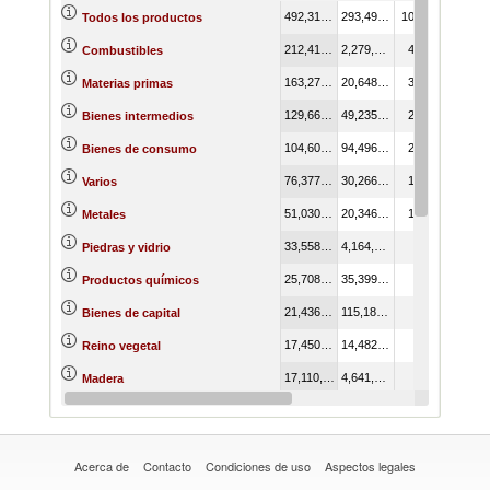
492,313,790.70
293,497,128.02
100.00
Todos los productos
212,417,989.93
2,279,022.58
43.15
Combustibles
163,270,982.54
20,648,134.94
33.16
Materias primas
129,660,532.86
49,235,348.04
26.34
Bienes intermedios
104,601,351.40
94,496,873.69
21.25
Bienes de consumo
76,377,385.84
30,266,149.38
15.51
Varios
51,030,307.80
20,346,648.30
10.37
Metales
33,558,174.44
4,164,713.18
6.82
Piedras y vidrio
25,708,152.78
35,399,196.80
5.22
Productos químicos
21,436,760.68
115,184,162.06
4.35
Bienes de capital
17,450,478.63
14,482,148.59
3.54
Reino vegetal
17,110,473.18
4,641,489.98
3.48
Madera
16,909,979.03
91,192,703.13
3.43
Maquinaria y electricidad
Acerca de
Contacto
Condiciones de uso
Aspectos legales