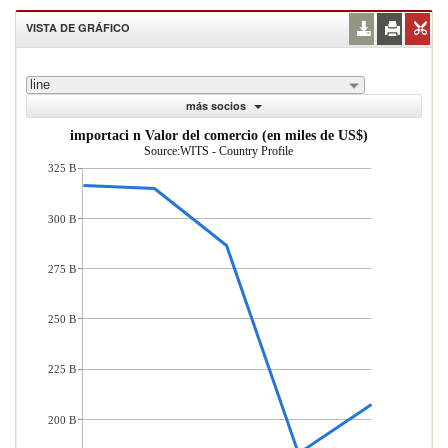
VISTA DE GRÁFICO
line
más socios
importaci n Valor del comercio (en miles de US$)
Source:WITS - Country Profile
325 B
300 B
275 B
250 B
225 B
200 B