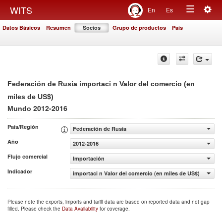
Togg
WITS
En
Es
Toggle
navig
Datos Básicos
Resumen
Socios
Grupo de productos
País
navigation
Federación de Rusia importaci n Valor del comercio (en
miles de US$)
2012-2016
Mundo
País/Región
Federación de Rusia
Año
2012-2016
Flujo comercial
Importación
Indicador
importaci n Valor del comercio (en miles de US$)
Please note the exports, imports and tariff data are based on reported data and not gap
filled. Please check the
Data Availability
for coverage.