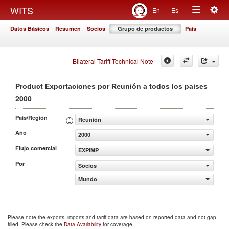
Togg
WITS
En
Es
Toggle
navig
Datos Básicos
Resumen
Socios
Grupo de productos
País
navigation
Bilateral Tariff Technical Note
Product Exportaciones por Reunión a todos los paises
2000
País/Región
Reunión
Año
2000
Flujo comercial
EXPIMP
Por
Socios
Mundo
Please note the exports, imports and tariff data are based on reported data and not gap
filled. Please check the
Data Availability
for coverage.