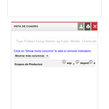
VISTA DE CUADRO
Click on "Show more columns" to add or remove indicators
Mostrar más columnas
exportación Valor del comercio (
importación Valor del
exportación
imp
Grupos de Productos