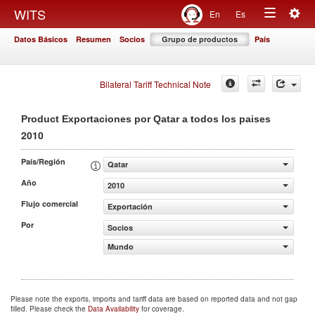
Togg
WITS
En
Es
Toggle
navig
Datos Básicos
Resumen
Socios
Grupo de productos
País
navigation
Bilateral Tariff Technical Note
Product Exportaciones por Qatar a todos los paises
2010
País/Región
Qatar
Año
2010
Flujo comercial
Exportación
Por
Socios
Mundo
Please note the exports, imports and tariff data are based on reported data and not gap
filled. Please check the
Data Availability
for coverage.