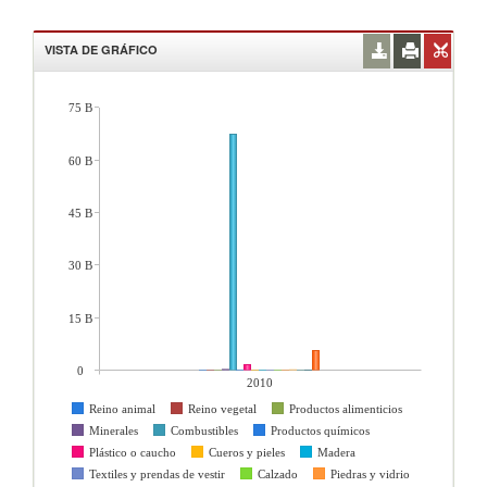
VISTA DE GRÁFICO
75 B
60 B
45 B
30 B
15 B
0
2010
Reino animal
Reino vegetal
Productos alimenticios
Minerales
Combustibles
Productos químicos
Plástico o caucho
Cueros y pieles
Madera
Textiles y prendas de vestir
Calzado
Piedras y vidrio