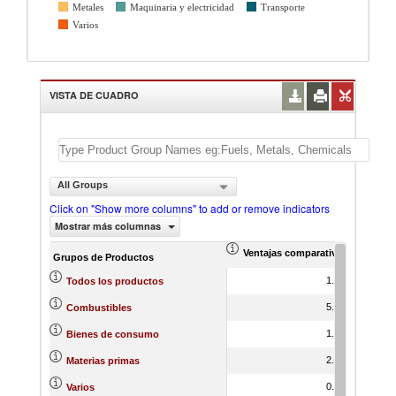
Metales
Maquinaria y electricidad
Transporte
Varios
VISTA DE CUADRO
All Groups
Click on "Show more columns" to add or remove indicators
Mostrar más columnas
Ventajas comparativas reveladas
Crecim
Grupos de Productos
1.00
Todos los productos
5.92
Combustibles
1.68
Bienes de consumo
2.70
Materias primas
0.03
Varios