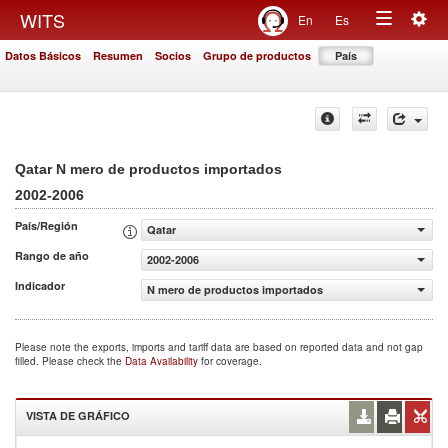
Togg
WITS
En
Es
Toggle
navig
Datos Básicos
Resumen
Socios
Grupo de productos
País
navigation
Qatar N mero de productos importados
2002-2006
País/Región
Qatar
Rango de año
2002-2006
Indicador
N mero de productos importados
Please note the exports, imports and tariff data are based on reported data and not gap
filled. Please check the
Data Availability
for coverage.
VISTA DE GRÁFICO