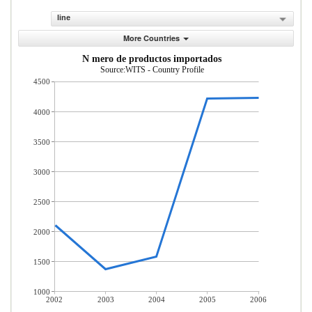
line
More Countries
N mero de productos importados
Source:WITS - Country Profile
4500
4000
3500
3000
2500
2000
1500
1000
2002
2003
2004
2005
2006