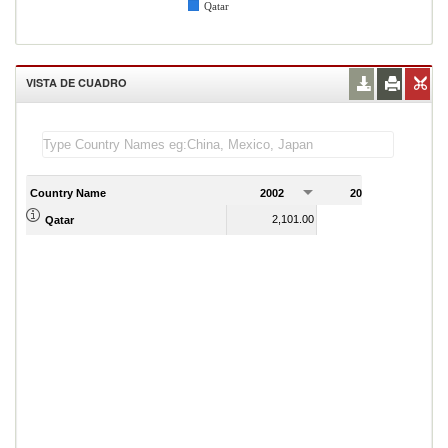
Qatar
VISTA DE CUADRO
Country Name
2002
2003
2
2,101.00
1,372.00
Qatar