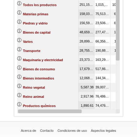
251,155.12
1,015,206.78
100.00
Todos los productos
158,032.48
75,513.67
62.92
Materias primas
156,595.41
23,506.73
62.35
Piedras y vidrio
48,659.48
277,471.80
19.37
Bienes de capital
28,899.35
66,356.05
11.51
Varios
28,755.07
190,884.00
11.45
Transporte
23,373.10
163,295.87
9.31
Maquinaria y electricidad
17,679.71
517,869.19
7.04
Bienes de consumo
12,068.50
144,340.71
4.81
Bienes intermedios
5,587.38
39,007.31
2.22
Reino vegetal
2,917.96
76,486.76
1.16
Reino animal
1,890.61
74,476.61
0.75
Productos químicos
1,264.25
61,658.19
0.50
Metales
Acerca de
Contacto
Condiciones de uso
Aspectos legales