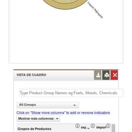
French Polynesia
VISTA DE CUADRO
All Groups
Click on "Show more columns" to add or remove indicators
Mostrar más columnas
exportación Valor del comercio (
importación Valor del 
exportación 
Grupos de Productos