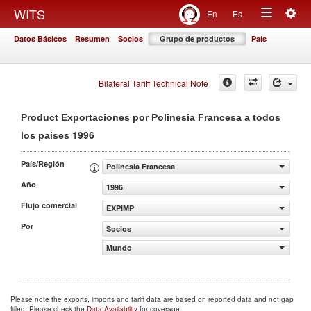
Togg
WITS
En
Es
Toggle
navig
Datos Básicos
Resumen
Socios
Grupo de productos
País
navigation
Bilateral Tariff Technical Note
Product Exportaciones por Polinesia Francesa a todos
1996
los paises
País/Región
Polinesia Francesa
Año
1996
Flujo comercial
EXPIMP
Por
Socios
Mundo
Please note the exports, imports and tariff data are based on reported data and not gap
filled. Please check the
Data Availability
for coverage.