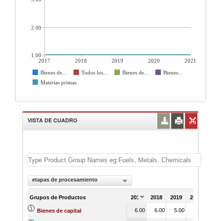
2.00
1.00
2017
2018
2019
2020
2021
Bienes de...
Todos los...
Bienes de...
Bienes...
Materias primas
VISTA DE CUADRO
etapas de procesamiento
Grupos de Productos
2017
2018
2019
2020
202
6.00
6.00
5.00
5.00
6.
Bienes de capital