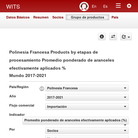
Togg
WITS
En
Es
Toggle
navig
Datos Básicos
Resumen
Socios
Grupo de productos
País
navigation
Polinesia Francesa Products by etapas de
procesamiento Promedio ponderado de aranceles
%
efectivamente aplicados
2017-2021
Mundo
País/Región
Polinesia Francesa
Año
2017-2021
Flujo comercial
Importación
Indicador
Promedio ponderado de aranceles efectivamente aplicados (%)
Por
Socios