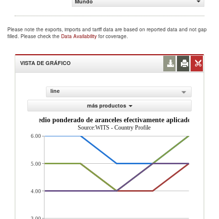
Mundo
Please note the exports, imports and tariff data are based on reported data and not gap
filled. Please check the
Data Availability
for coverage.
VISTA DE GRÁFICO
line
más productos
Promedio ponderado de aranceles efectivamente aplicados (%)
Source:WITS - Country Profile
6.00
5.00
4.00
3.00