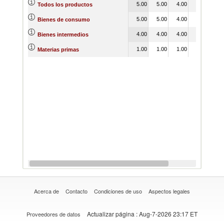
5.00
5.00
4.00
4.00
5.
Todos los productos
5.00
5.00
4.00
5.00
6.
Bienes de consumo
4.00
4.00
4.00
5.00
5.
Bienes intermedios
1.00
1.00
1.00
1.00
1.
Materias primas
Acerca de
Contacto
Condiciones de uso
Aspectos legales
Actualizar página
: Aug-7-2026 23:17 ET
Proveedores de datos