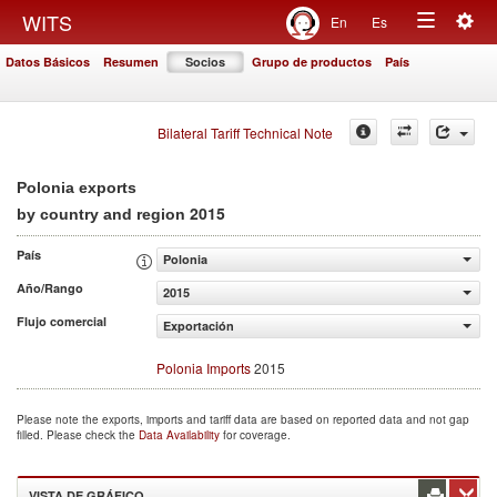
Togg
WITS
En
Es
Toggle
navig
Datos Básicos
Resumen
Socios
Grupo de productos
País
navigation
Bilateral Tariff Technical Note
Polonia exports
2015
by country and region
País
Polonia
Año/Rango
2015
Flujo comercial
Exportación
Polonia Imports
2015
Please note the exports, imports and tariff data are based on reported data and not gap
filled. Please check the
Data Availability
for coverage.
VISTA DE GRÁFICO