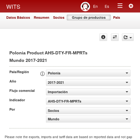
Togg
WITS
En
Es
Toggle
navig
Datos Básicos
Resumen
Socios
Grupo de productos
País
navigation
Polonia Product AHS-DTY-FR-MPRTs
2017-2021
Mundo
País/Región
Polonia
Año
2017-2021
Flujo comercial
Importación
Indicador
AHS-DTY-FR-MPRTs
Por
Socios
Mundo
Please note the exports, imports and tariff data are based on reported data and not gap