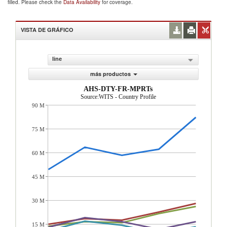
filled. Please check the
Data Availability
for coverage.
VISTA DE GRÁFICO
line
más productos
AHS-DTY-FR-MPRTs
Source:WITS - Country Profile
90 M
75 M
60 M
45 M
30 M
15 M