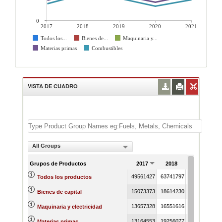
0
2017
2018
2019
2020
2021
Todos los...
Bienes de...
Maquinaria y...
Materias primas
Combustibles
VISTA DE CUADRO
All Groups
Grupos de Productos
2017
2018
2019
49561427
63741797
58556519
6
Todos los productos
15073373
18614230
17649513
2
Bienes de capital
13657328
16551616
16033878
2
Maquinaria y electricidad
13164553
19256077
16780441
Materias primas