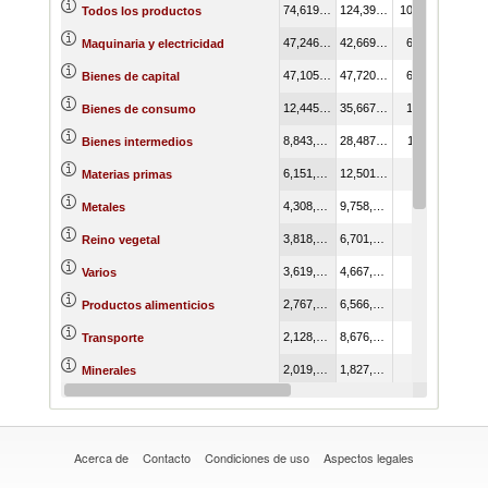
74,619,528.75
124,390,447.22
100.00
Todos los productos
47,246,756.19
42,669,643.57
63.32
Maquinaria y electricidad
47,105,200.37
47,720,361.97
63.13
Bienes de capital
12,445,473.81
35,667,939.90
16.68
Bienes de consumo
8,843,336.65
28,487,476.08
11.85
Bienes intermedios
6,151,896.20
12,501,995.60
8.24
Materias primas
4,308,824.24
9,758,924.49
5.77
Metales
3,818,352.97
6,701,109.86
5.12
Reino vegetal
3,619,302.43
4,667,479.70
4.85
Varios
2,767,091.09
6,566,304.50
3.71
Productos alimenticios
2,128,680.75
8,676,746.54
2.85
Transporte
2,019,322.12
1,827,440.46
2.71
Minerales
1,847,253.55
5,384,250.86
2.48
Plástico o caucho
Acerca de
Contacto
Condiciones de uso
Aspectos legales