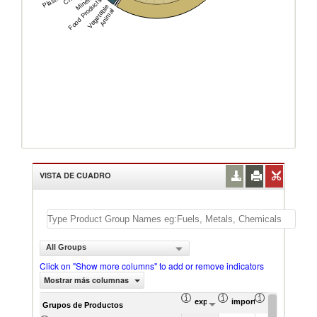
Minerals
Food Products
Vegetable
Animal
VISTA DE CUADRO
All Groups
Click on "Show more columns" to add or remove indicators
Mostrar más columnas
exportación Valor del comercio (
importación Valor del 
exportación 
Grupos de Productos