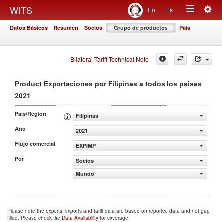
Togg
WITS
En
Es
Toggle
navig
Datos Básicos
Resumen
Socios
Grupo de productos
País
navigation
Bilateral Tariff Technical Note
Product Exportaciones por Filipinas a todos los paises
2021
País/Región
Filipinas
Año
2021
Flujo comercial
EXPIMP
Por
Socios
Mundo
Please note the exports, imports and tariff data are based on reported data and not gap
filled. Please check the
Data Availability
for coverage.