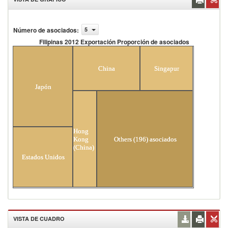
Número de asociados
:
5
Filipinas 2012 Exportación Proporción de asociados
Filipinas 2012 Exportación Proporción de
asociados
China
Singapur
Japón
Hong
Kong
Others (196) asociados
(China)
Estados Unidos
VISTA DE CUADRO