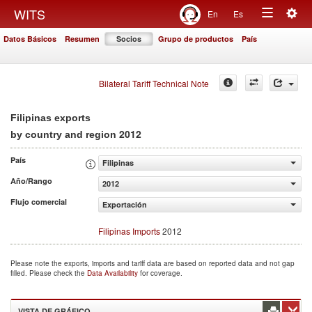
Togg
WITS
En
Es
Toggle
navig
Datos Básicos
Resumen
Socios
Grupo de productos
País
navigation
Bilateral Tariff Technical Note
Filipinas exports
2012
by country and region
País
Filipinas
Año/Rango
2012
Flujo comercial
Exportación
Filipinas Imports
2012
Please note the exports, imports and tariff data are based on reported data and not gap
filled. Please check the
Data Availability
for coverage.
VISTA DE GRÁFICO