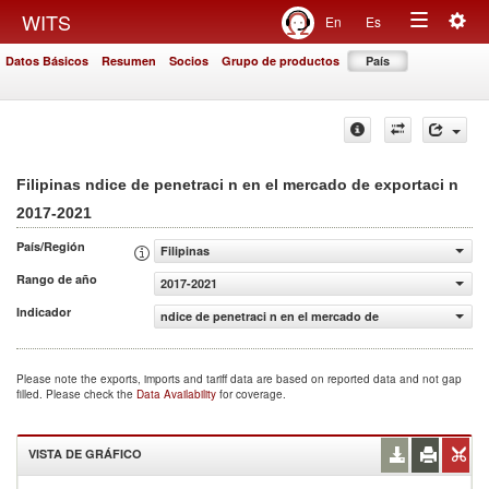
Togg
WITS
En
Es
Toggle
navig
Datos Básicos
Resumen
Socios
Grupo de productos
País
navigation
Filipinas ndice de penetraci n en el mercado de exportaci n
2017-2021
País/Región
Filipinas
Rango de año
2017-2021
Indicador
ndice de penetraci n en el mercado de exportaci n
Please note the exports, imports and tariff data are based on reported data and not gap
filled. Please check the
Data Availability
for coverage.
VISTA DE GRÁFICO