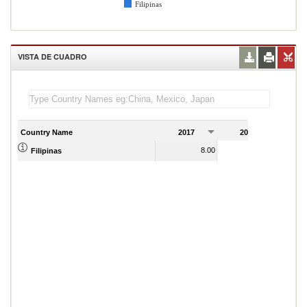
Filipinas
VISTA DE CUADRO
Country Name
2017
2018
2
8.00
8.00
Filipinas