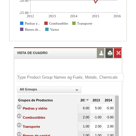
-20.00
-25.00
2012
2013
2014
2015
2016
Piedras y...
Combustibles
Transporte
Bienes de...
Varios
VISTA DE CUADRO
All Groups
Grupos de Productos
2012
2013
2014
2015
201
6.00
5.00
-5.00
-1.00
2.
Piedras y vidrio
2.00
-1.00
-3.00
-21.00
-9.
Combustibles
1.00
2.00
2.00
-2.00
1.
Transporte
1.00
1.00
1.00
-2.00
0.
Bienes de capital