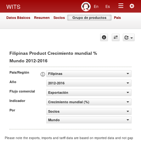
Togg
WITS
En
Es
Toggle
navig
Datos Básicos
Resumen
Socios
Grupo de productos
País
navigation
%
Filipinas Product Crecimiento mundial
2012-2016
Mundo
País/Región
Filipinas
Año
2012-2016
Flujo comercial
Exportación
Indicador
Crecimiento mundial (%)
Por
Socios
Mundo
Please note the exports, imports and tariff data are based on reported data and not gap