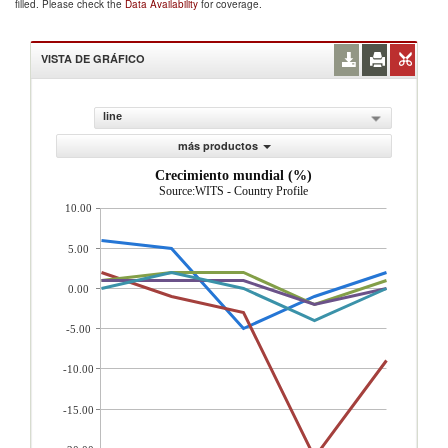
filled. Please check the
Data Availability
for coverage.
VISTA DE GRÁFICO
line
más productos
Crecimiento mundial (%)
Source:WITS - Country Profile
10.00
5.00
0.00
-5.00
-10.00
-15.00