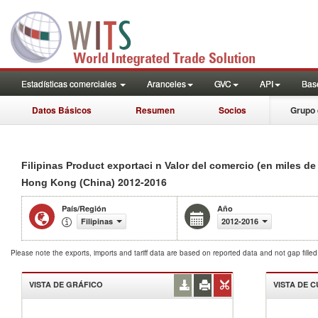
Estadísticas comerciales
Aranceles
GVC
API
Base
Datos Básicos
Resumen
Socios
Grupo 
Filipinas Product exportaci n Valor del comercio (en miles de
2012-2016
Hong Kong (China)
País/Región
Año
Filipinas
2012-2016
Please note the exports, imports and tariff data are based on reported data and not gap fille
VISTA DE GRÁFICO
VISTA DE 