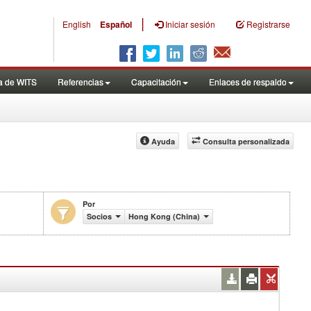
|
English
Español
Iniciar sesión
Registrarse
a de WITS
Referencias
Capacitación
Enlaces de respaldo
Ayuda
Consulta personalizada
Por
(en miles de US$)
Socios
Hong Kong (China)