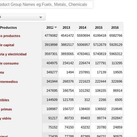
s
 Productos
2012
2013
2014
2015
2016
4776082
4541472
5593694
6199418
6582766
os productos
3919898
3881517
5006957
5712679
5928129
e capital
3597301
3893065
4783461
5740819
5965312
ia y electricidad
404975
234142
226474
127791
113295
de consumo
349277
1494
237891
17139
19505
rte
341944
268376
221623
222444
322696
intermedios
247695
166754
101292
106155
86914
144509
121705
312
2266
6505
ibles
108987
156727
138400
136502
218645
 primas
91217
80733
89403
99774
202847
y vidrio
75152
74150
43232
20780
24859
72439
77788
87389
84231
90975
nimal