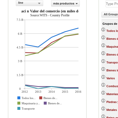
line
más productos
exportaci n Valor del comercio (en miles de US$)
All Group
Source:WITS - Country Profile
7.5 B
Grupos de
Todos l
6 B
Bienes d
Maquinar
4.5 B
Bienes 
3 B
Transpo
Bienes 
1.5 B
Varios
Combust
0
2012
2013
2014
2015
2016
Materias
Todos los...
Bienes de...
Piedras 
Maquinaria y...
Bienes de...
Transporte
Metales
Reino a