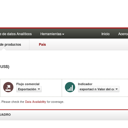
 de datos Analiticos
Herramientas
Inicio
Acerc
de productos
País
 US$)
Flujo comercial
Indicador
Exportación
exportaci n Valor del comercio 
d. Please check the
Data Availability
for coverage.
CUADRO