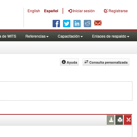
|
English
Español
Iniciar sesión
Registrarse
a de WITS
Referencias
Capacitación
Enlaces de respaldo
Ayuda
Consulta personalizada