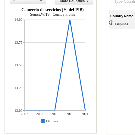
line
More Countries
Comercio de servicios (% del PIB)
Source:WITS - Country Profile
Country Name
14.00
Filipinas
13.75
13.50
13.25
13.00
2007
2008
2009
2010
2011
Filipinas