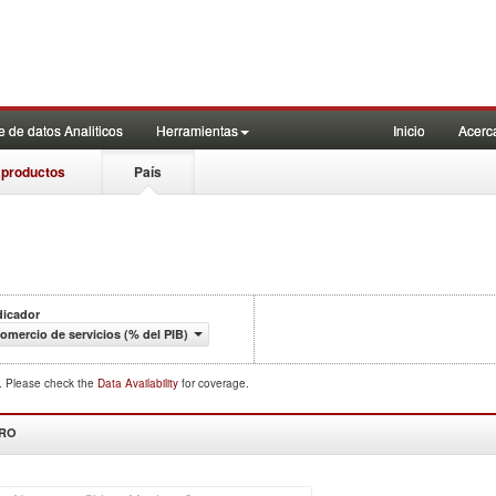
 de datos Analiticos
Herramientas
Inicio
Acerc
 productos
País
dicador
omercio de servicios (% del PIB)
d. Please check the
Data Availability
for coverage.
DRO