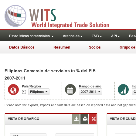
Estadísticas comerciales
Aranceles
GVC
API
Base
Datos Básicos
Resumen
Socios
Grupo de
in % del PIB
Filipinas Comercio de servicios
2007-2011
País/Región
Rango de año
In
Filipinas
2007-2011
C
Please note the exports, imports and tariff data are based on reported data and not gap fille
VISTA DE GRÁFICO
VISTA DE CUA