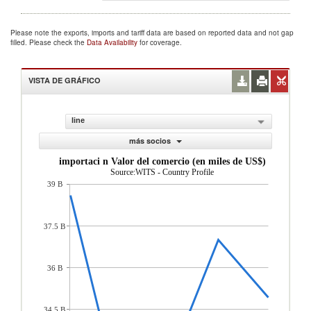
Please note the exports, imports and tariff data are based on reported data and not gap
filled. Please check the
Data Availability
for coverage.
VISTA DE GRÁFICO
line
más socios
importaci n Valor del comercio (en miles de US$)
Source:WITS - Country Profile
39 B
37.5 B
36 B
34.5 B