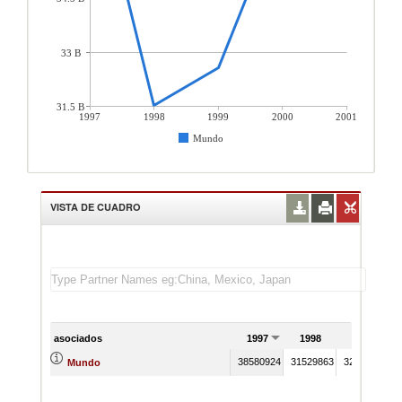
33 B
31.5 B
1997
1998
1999
2000
2001
Mundo
VISTA DE CUADRO
asociados
1997
1998
1999
38580924
31529863
32568125
3
Mundo