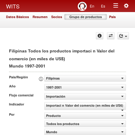
Togg
WITS
En
Es
Toggle
navig
Datos Básicos
Resumen
Socios
Grupo de productos
País
navigation
Filipinas Todos los productos importaci n Valor del
comercio (en miles de US$)
1997-2001
Mundo
País/Región
Filipinas
Año
1997-2001
Flujo comercial
Importación
Indicador
importaci n Valor del comercio (en miles de US$)
Por
Producto
Todos los productos
Mundo