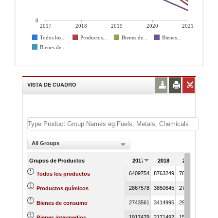
0
2017
2018
2019
2020
2021
Todos los...
Productos...
Bienes de...
Bienes...
Bienes de...
VISTA DE CUADRO
All Groups
Grupos de Productos
2017
2018
2019
202
6409754
8763249
7650519
7773
Todos los productos
2867578
3850645
2703679
2895
Productos químicos
2743561
3414995
2954548
2803
Bienes de consumo
1917479
2171492
1512682
1858
Bienes intermedios