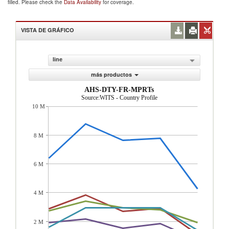
filled. Please check the
Data Availability
for coverage.
VISTA DE GRÁFICO
line
más productos
AHS-DTY-FR-MPRTs
Source:WITS - Country Profile
10 M
8 M
6 M
4 M
2 M