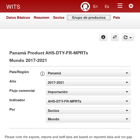
Togg
WITS
En
Es
Toggle
navig
Datos Básicos
Resumen
Socios
Grupo de productos
País
navigation
Panamá Product AHS-DTY-FR-MPRTs
2017-2021
Mundo
País/Región
Panamá
Año
2017-2021
Flujo comercial
Importación
Indicador
AHS-DTY-FR-MPRTs
Por
Socios
Mundo
Please note the exports, imports and tariff data are based on reported data and not gap