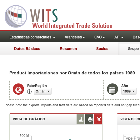
Estadísticas comerciales
Aranceles
GVC
API
Base
Datos Básicos
Resumen
Socios
Grupo 
1989
Product Importaciones por Omán de todos los paises
País/Región
Año
Omán
1989
Please note the exports, imports and tariff data are based on reported data and not gap fille
VISTA DE GRÁFICO
VISTA DE 
500 M