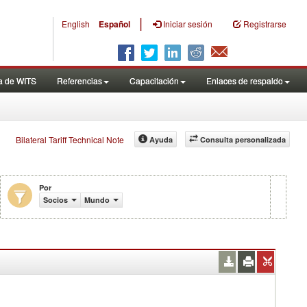
|
English
Español
Iniciar sesión
Registrarse
a de WITS
Referencias
Capacitación
Enlaces de respaldo
Bilateral Tariff Technical Note
Ayuda
Consulta personalizada
Por
Socios
Mundo