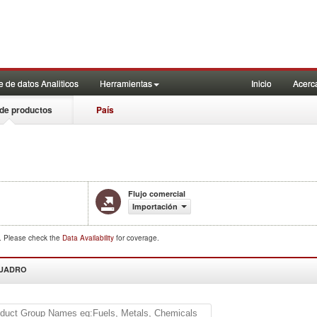
 de datos Analiticos
Herramientas
Inicio
Acerc
de productos
País
Flujo comercial
Importación
d. Please check the
Data Availability
for coverage.
CUADRO