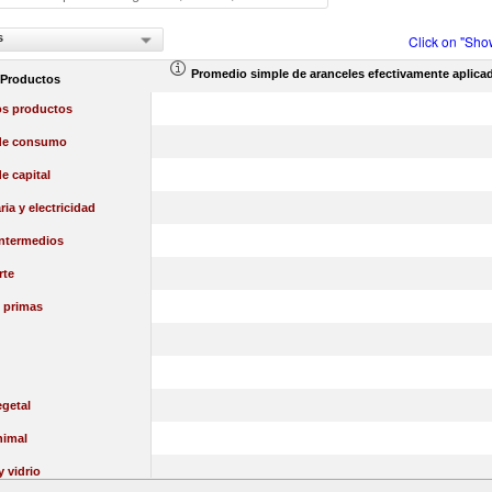
s
Click on "Sho
Promedio simple de aranceles efectivamente aplica
 Productos
os productos
de consumo
e capital
ia y electricidad
intermedios
rte
 primas
getal
nimal
y vidrio