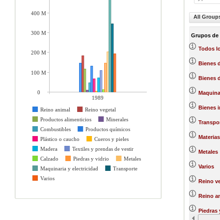
400 M
All Group
300 M
Grupos de
Todos l
200 M
Bienes 
100 M
Bienes d
0
Maquinar
1989
Bienes 
Reino animal
Reino vegetal
Productos alimenticios
Minerales
Transpo
Combustibles
Productos químicos
Materias
Plástico o caucho
Cueros y pieles
Madera
Textiles y prendas de vestir
Metales
Calzado
Piedras y vidrio
Metales
Varios
Maquinaria y electricidad
Transporte
Varios
Reino ve
Reino a
Piedras 