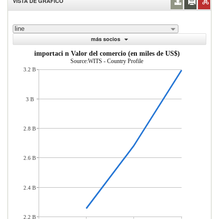
VISTA DE GRÁFICO
line
más socios
importaci n Valor del comercio (en miles de US$)
Source:WITS - Country Profile
3.2 B
3 B
2.8 B
2.6 B
2.4 B
2.2 B