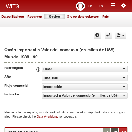
Togg
WITS
En
Es
Toggle
navig
Datos Básicos
Resumen
Socios
Grupo de productos
País
navigation
Omán importaci n Valor del comercio (en miles de US$)
1988-1991
Mundo
País/Región
Omán
Año
1988-1991
Flujo comercial
Importación
Indicador
importaci n Valor del comercio (en miles de US$)
Please note the exports, imports and tariff data are based on reported data and not gap
filled. Please check the
Data Availability
for coverage.