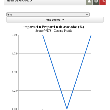
VISTA DE GRÁFICO
line
más socios
importaci n Proporci n de asociados (%)
Source:WITS - Country Profile
5.00
4.75
4.50
4.25
4.00