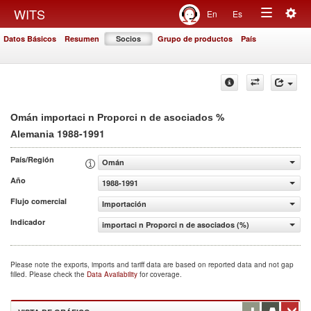
Togg
WITS
En
Es
Toggle
navig
Datos Básicos
Resumen
Socios
Grupo de productos
País
navigation
%
Omán importaci n Proporci n de asociados
1988-1991
Alemania
País/Región
Omán
Año
1988-1991
Flujo comercial
Importación
Indicador
importaci n Proporci n de asociados (%)
Please note the exports, imports and tariff data are based on reported data and not gap
filled. Please check the
Data Availability
for coverage.