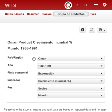
Togg
WITS
En
Es
Toggle
navig
Datos Básicos
Resumen
Socios
Grupo de productos
País
navigation
%
Omán Product Crecimiento mundial
1988-1991
Mundo
País/Región
Omán
Año
1988-1991
Flujo comercial
Exportación
Indicador
Crecimiento mundial (%)
Por
Socios
Mundo
Please note the exports, imports and tariff data are based on reported data and not gap