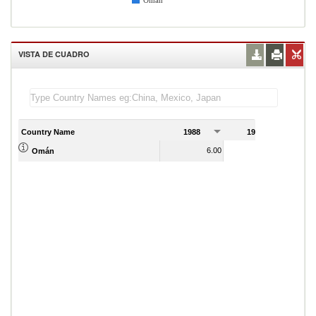
Omán
VISTA DE CUADRO
Country Name
1988
1989
1
6.00
6.00
Omán