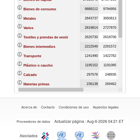
9888212
9794956
9889268
Bienes de consumo
2843737
3050813
3259547
Metales
2819814
2727870
2677884
Varios
2620730
2618706
2468267
Textiles y prendas de vestir
2222549
2291572
2410441
Bienes intermedios
1241490
1422782
1447585
Transporte
1195152
1191085
1234719
Plástico o caucho
297578
248935
218684
Calzado
236138
269462
207362
Materias primas
230030
200105
190415
Piedras y vidrio
Acerca de
Contacto
Condiciones de uso
Aspectos legales
Actualizar página
: Aug-6-2026 04:21 ET
Proveedores de datos
Asociados