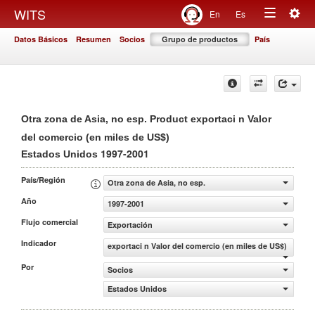
Togg
WITS
En
Es
Toggle
navig
Datos Básicos
Resumen
Socios
Grupo de productos
País
navigation
Otra zona de Asia, no esp. Product exportaci n Valor
del comercio (en miles de US$)
1997-2001
Estados Unidos
País/Región
Otra zona de Asia, no esp.
Año
1997-2001
Flujo comercial
Exportación
Indicador
exportaci n Valor del comercio (en miles de US$)
Por
Socios
Estados Unidos