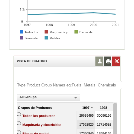
5 B
0
1997
1998
1999
2000
2001
Todos los...
Maquinaria y...
Bienes de...
Bienes de...
Metales
VISTA DE CUADRO
All Groups
Grupos de Productos
1997
1998
1999
29693495
30086156
30882037
3
Todos los productos
17532823
17714592
18546948
2
Maquinaria y electricidad
17330945
17684165
18328331
Bienes de capital