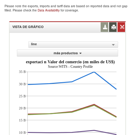
Please note the exports, imports and tariff data are based on reported data and not gap
filled. Please check the
Data Availability
for coverage.
VISTA DE GRÁFICO
line
más productos
exportaci n Valor del comercio (en miles de US$)
Source:WITS - Country Profile
35 B
30 B
25 B
20 B
15 B
10 B