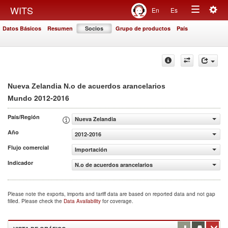
Togg
WITS
En
Es
Toggle
navig
Datos Básicos
Resumen
Socios
Grupo de productos
País
navigation
Nueva Zelandia N.o de acuerdos arancelarios
2012-2016
Mundo
País/Región
Nueva Zelandia
Año
2012-2016
Flujo comercial
Importación
Indicador
N.o de acuerdos arancelarios
Please note the exports, imports and tariff data are based on reported data and not gap
filled. Please check the
Data Availability
for coverage.