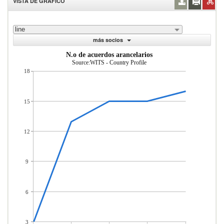
VISTA DE GRÁFICO
line
más socios
N.o de acuerdos arancelarios
Source:WITS - Country Profile
18
15
12
9
6
3