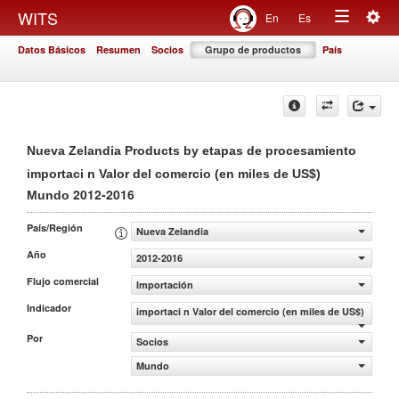
Togg
WITS
En
Es
Toggle
navig
Datos Básicos
Resumen
Socios
Grupo de productos
País
navigation
Nueva Zelandia Products by etapas de procesamiento
importaci n Valor del comercio (en miles de US$)
2012-2016
Mundo
País/Región
Nueva Zelandia
Año
2012-2016
Flujo comercial
Importación
Indicador
importaci n Valor del comercio (en miles de US$)
Por
Socios
Mundo