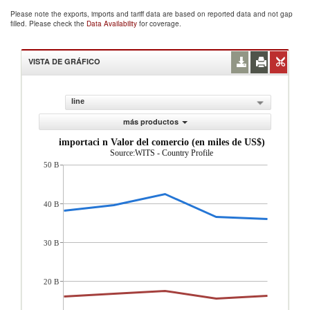
Please note the exports, imports and tariff data are based on reported data and not gap
filled. Please check the
Data Availability
for coverage.
VISTA DE GRÁFICO
line
más productos
importaci n Valor del comercio (en miles de US$)
Source:WITS - Country Profile
50 B
40 B
30 B
20 B