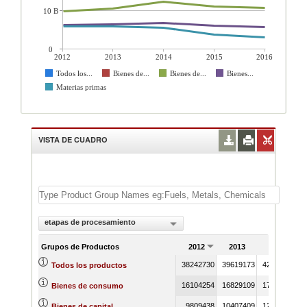
10 B
0
2012
2013
2014
2015
2016
Todos los...
Bienes de...
Bienes de...
Bienes...
Materias primas
VISTA DE CUADRO
etapas de procesamiento
Grupos de Productos
2012
2013
2014
38242730
39619173
42509938
3
Todos los productos
16104254
16829109
17637121
Bienes de consumo
9809438
10407409
12330234
Bienes de capital