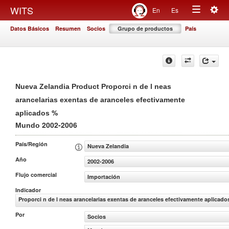
Togg
WITS
En
Es
Toggle
navig
Datos Básicos
Resumen
Socios
Grupo de productos
País
navigation
Nueva Zelandia Product Proporci n de l neas
arancelarias exentas de aranceles efectivamente
%
aplicados
2002-2006
Mundo
País/Región
Nueva Zelandia
Año
2002-2006
Flujo comercial
Importación
Indicador
Proporci n de l neas arancelarias exentas de aranceles efectivamente aplicado
Por
Socios