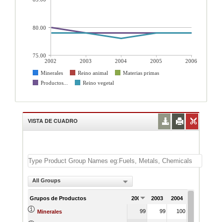
80.00
75.00
2002
2003
2004
2005
2006
Minerales
Reino animal
Materias primas
Productos...
Reino vegetal
VISTA DE CUADRO
All Groups
Grupos de Productos
2002
2003
2004
2005
200
99
99
100
100
9
Minerales