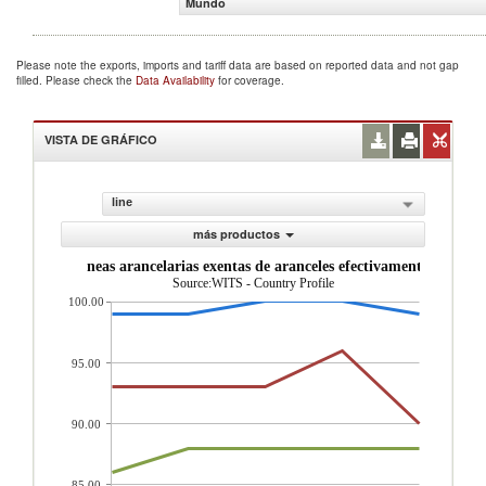
Mundo
Please note the exports, imports and tariff data are based on reported data and not gap
filled. Please check the
Data Availability
for coverage.
VISTA DE GRÁFICO
line
más productos
oporci n de l neas arancelarias exentas de aranceles efectivamente aplicad
Source:WITS - Country Profile
100.00
95.00
90.00
85.00