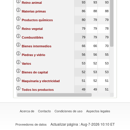
93
93
93
96
9
Reino animal
86
88
88
88
8
Materias primas
80
79
79
79
7
Productos químicos
79
79
78
79
7
Reino vegetal
79
79
79
78
7
Combustibles
66
66
70
69
7
Bienes intermedios
56
56
55
55
5
Piedras y vidrio
53
52
53
53
5
Varios
52
53
53
51
5
Bienes de capital
51
52
51
50
5
Maquinaria y electricidad
49
49
51
50
5
Todos los productos
48
48
47
46
4
Metales
Acerca de
Contacto
Condiciones de uso
Aspectos legales
Actualizar página
: Aug-7-2026 10:10 ET
Proveedores de datos