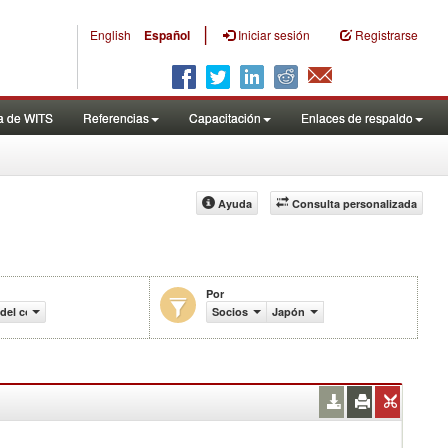
|
English
Español
Iniciar sesión
Registrarse
a de WITS
Referencias
Capacitación
Enlaces de respaldo
Ayuda
Consulta personalizada
Por
 del comercio (en miles de US$)
Socios
Japón