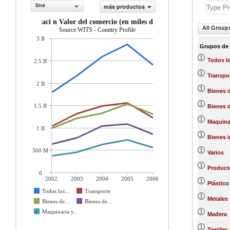
line
más productos
importaci n Valor del comercio (en miles de US$)
All Group
Source:WITS - Country Profile
3 B
Grupos de
Todos l
2.5 B
Transpo
2 B
Bienes 
1.5 B
Bienes d
Maquinar
1 B
Bienes 
500 M
Varios
Product
0
2002
2003
2004
2005
2006
Plástico
Todos los...
Transporte
Metales
Bienes de...
Bienes de...
Maquinaria y...
Madera
Textiles