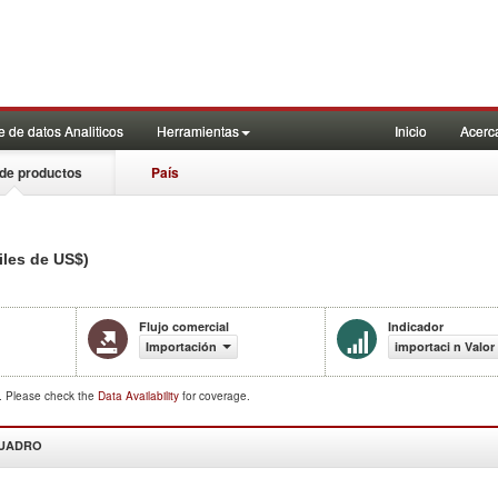
 de datos Analiticos
Herramientas
Inicio
Acerc
de productos
País
iles de US$)
Flujo comercial
Indicador
Importación
importaci n Valor
d. Please check the
Data Availability
for coverage.
CUADRO