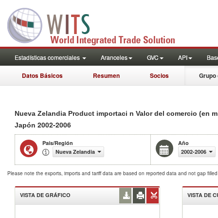
Estadísticas comerciales
Aranceles
GVC
API
Base
Datos Básicos
Resumen
Socios
Grupo 
Nueva Zelandia Product importaci n Valor del comercio (en m
2002-2006
Japón
País/Región
Año
Nueva Zelandia
2002-2006
Please note the exports, imports and tariff data are based on reported data and not gap fille
VISTA DE GRÁFICO
VISTA DE 