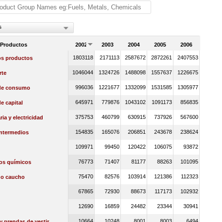
s
 Productos
2002
2003
2004
2005
2006
1803118
2171113
2587672
2872261
2407553
os productos
1046044
1324726
1488098
1557637
1226675
rte
996036
1221677
1332099
1531585
1305977
de consumo
645971
779876
1043102
1091173
856835
e capital
375753
460799
630915
737926
567600
ia y electricidad
154835
165076
206851
243678
238624
intermedios
109971
99450
120422
106075
93872
76773
71407
81177
88263
101095
os químicos
75470
82576
103914
121386
112323
 o caucho
67865
72930
88673
117173
102932
12690
16859
24482
23344
30941
10664
10248
8001
8003
6494
 y prendas de vestir