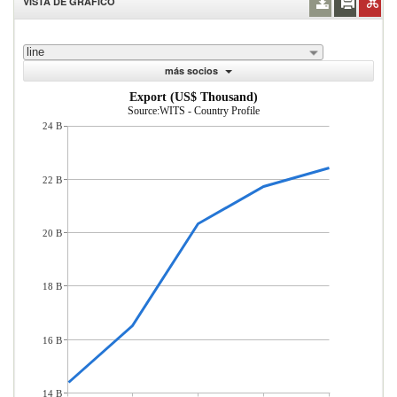
VISTA DE GRÁFICO
line
más socios
Export (US$ Thousand)
Source:WITS - Country Profile
24 B
22 B
20 B
18 B
16 B
14 B