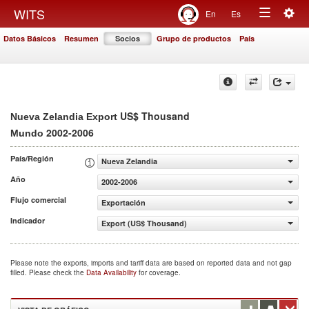
Togg
WITS
En
Es
Toggle
navig
Datos Básicos
Resumen
Socios
Grupo de productos
País
navigation
US$ Thousand
Nueva Zelandia Export
2002-2006
Mundo
País/Región
Nueva Zelandia
Año
2002-2006
Flujo comercial
Exportación
Indicador
Export (US$ Thousand)
Please note the exports, imports and tariff data are based on reported data and not gap
filled. Please check the
Data Availability
for coverage.