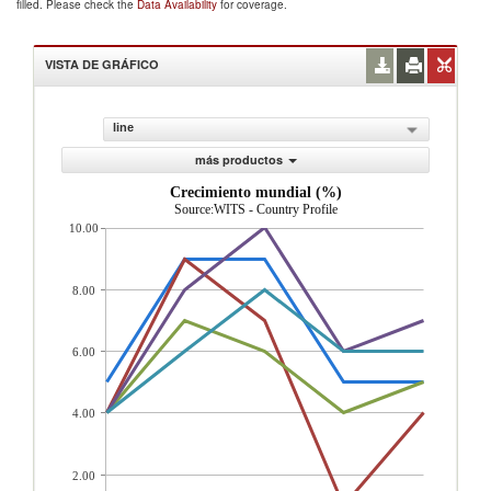
filled. Please check the
Data Availability
for coverage.
VISTA DE GRÁFICO
line
más productos
Crecimiento mundial (%)
Source:WITS - Country Profile
10.00
8.00
6.00
4.00
2.00