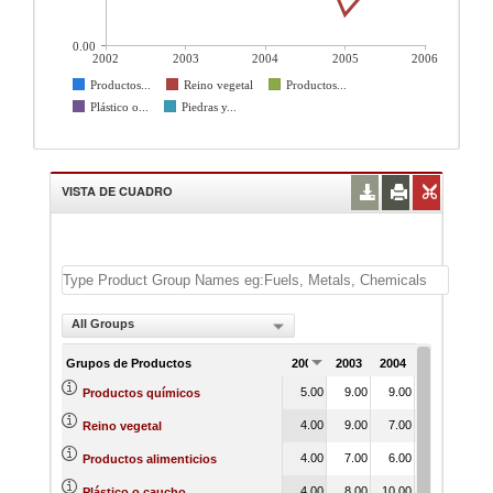
0.00
2002
2003
2004
2005
2006
Productos...
Reino vegetal
Productos...
Plástico o...
Piedras y...
VISTA DE CUADRO
All Groups
Grupos de Productos
2002
2003
2004
2005
200
5.00
9.00
9.00
5.00
5.
Productos químicos
4.00
9.00
7.00
1.00
4.
Reino vegetal
4.00
7.00
6.00
4.00
5.
Productos alimenticios
4.00
8.00
10.00
6.00
7.
Plástico o caucho