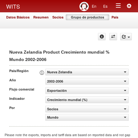
Togg
WITS
En
Es
Toggle
navig
Datos Básicos
Resumen
Socios
Grupo de productos
País
navigation
%
Nueva Zelandia Product Crecimiento mundial
2002-2006
Mundo
País/Región
Nueva Zelandia
Año
2002-2006
Flujo comercial
Exportación
Indicador
Crecimiento mundial (%)
Por
Socios
Mundo
Please note the exports, imports and tariff data are based on reported data and not gap