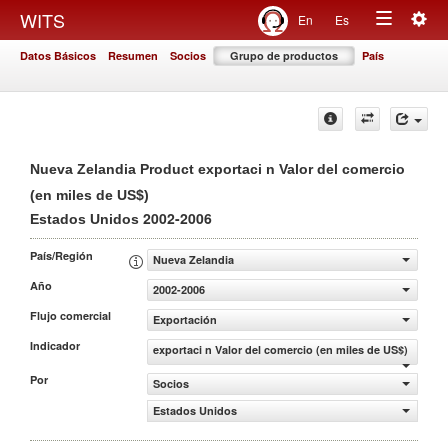
Togg
WITS
En
Es
Toggle
navig
Datos Básicos
Resumen
Socios
Grupo de productos
País
navigation
Nueva Zelandia Product exportaci n Valor del comercio
(en miles de US$)
2002-2006
Estados Unidos
País/Región
Nueva Zelandia
Año
2002-2006
Flujo comercial
Exportación
Indicador
exportaci n Valor del comercio (en miles de US$)
Por
Socios
Estados Unidos