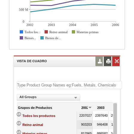
500 M
0
2002
2003
2004
2005
2006
Todos los...
Reino animal
Materias primas
Bienes...
Bienes de...
VISTA DE CUADRO
All Groups
Grupos de Productos
2002
2003
2004
20
2207027
2397640
2938966
3086
Todos los productos
903203
946408
1195436
1238
Reino animal
812965
886582
1028108
979
Materias primas