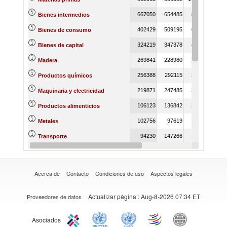
667050
654485
843148
941
Bienes intermedios
402429
509195
660952
705
Bienes de consumo
324219
347378
406756
459
Bienes de capital
269841
228980
310103
273
Madera
256388
292115
247324
284
Productos químicos
219871
247485
330575
374
Maquinaria y electricidad
106123
136842
207795
264
Productos alimenticios
102756
97619
195763
186
Metales
94230
147266
124154
169
Transporte
83409
96290
108819
81
Reino vegetal
Acerca de
Contacto
Condiciones de uso
Aspectos legales
Actualizar página
: Aug-8-2026 07:34 ET
Proveedores de datos
Asociados