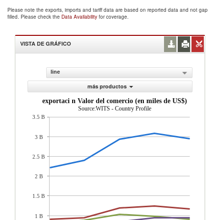
Please note the exports, imports and tariff data are based on reported data and not gap
filled. Please check the
Data Availability
for coverage.
VISTA DE GRÁFICO
line
más productos
exportaci n Valor del comercio (en miles de US$)
Source:WITS - Country Profile
3.5 B
3 B
2.5 B
2 B
1.5 B
1 B