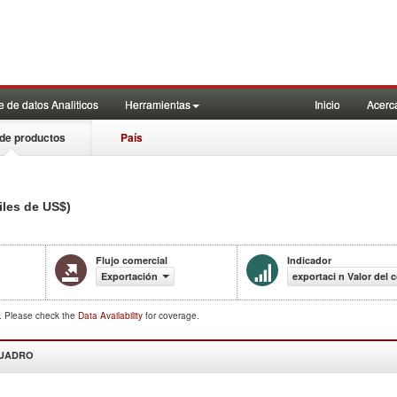
 de datos Analiticos
Herramientas
Inicio
Acerc
de productos
País
iles de US$)
Flujo comercial
Indicador
Exportación
exportaci n Valor del 
d. Please check the
Data Availability
for coverage.
CUADRO