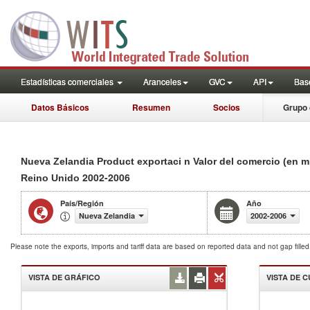
Estadísticas comerciales
Aranceles
GVC
API
Base
Datos Básicos
Resumen
Socios
Grupo 
Nueva Zelandia Product exportaci n Valor del comercio (en m
2002-2006
Reino Unido
País/Región
Año
Nueva Zelandia
2002-2006
Please note the exports, imports and tariff data are based on reported data and not gap fille
VISTA DE GRÁFICO
VISTA DE 