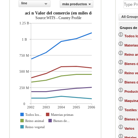
line
más productos
exportaci n Valor del comercio (en miles de US$)
All Group
Source:WITS - Country Profile
1.25 B
Grupos de
Todos l
1 B
Materias
Reino a
750 M
Bienes 
500 M
Reino ve
Bienes d
250 M
Producto
Maquinar
0
2002
2003
2004
2005
2006
Textiles
Todos los...
Materias primas
Bienes 
Reino animal
Bienes de...
Reino vegetal
Varios
Metales