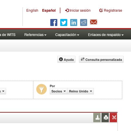
|
English
Español
Iniciar sesión
Registrarse
a de WITS
Referencias
Capacitación
Enlaces de respaldo
Ayuda
Consulta personalizada
Por
comercio (en miles de US$)
Socios
Reino Unido