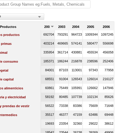
s
 Productos
2002
2003
2004
2005
2006
692704
793291
964723
1009344
1097245
os productos
403214
469665
574141
580477
556698
 primas
335954
361714
430881
455534
456058
nimal
185371
186244
216878
238596
252406
de consumo
84001
87103
113001
97343
77958
getal
68551
91004
126543
126014
216127
e capital
60861
75449
105991
126662
147946
s alimenticios
58192
80485
107739
102134
85626
ia y electricidad
56522
73338
83386
75609
71648
 y prendas de vestir
35517
46377
47159
63486
69448
intermedios
19693
23354
32360
29022
38612
18542
23544
26238
39269
49906