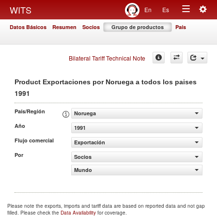
Togg
WITS
En
Es
Toggle
navig
Datos Básicos
Resumen
Socios
Grupo de productos
País
navigation
Bilateral Tariff Technical Note
Product Exportaciones por Noruega a todos los paises
1991
País/Región
Noruega
Año
1991
Flujo comercial
Exportación
Por
Socios
Mundo
Please note the exports, imports and tariff data are based on reported data and not gap
filled. Please check the
Data Availability
for coverage.