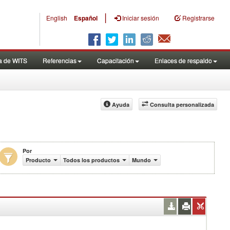
|
English
Español
Iniciar sesión
Registrarse
a de WITS
Referencias
Capacitación
Enlaces de respaldo
Ayuda
Consulta personalizada
Por
de US$)
Producto
Todos los productos
Mundo