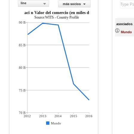
line
más socios
importaci n Valor del comercio (en miles de US$)
Source:WITS - Country Profile
90 B
asociados
Mundo
85 B
80 B
75 B
70 B
2012
2013
2014
2015
2016
Mundo