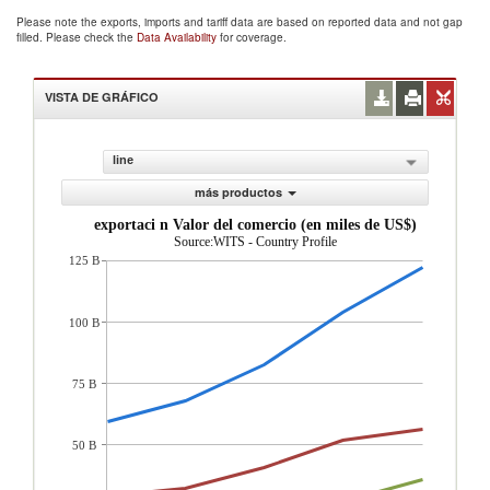
Please note the exports, imports and tariff data are based on reported data and not gap
filled. Please check the
Data Availability
for coverage.
VISTA DE GRÁFICO
line
más productos
exportaci n Valor del comercio (en miles de US$)
Source:WITS - Country Profile
125 B
100 B
75 B
50 B