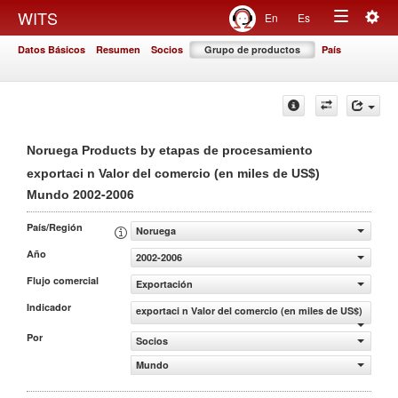
Togg
WITS
En
Es
Toggle
navig
Datos Básicos
Resumen
Socios
Grupo de productos
País
navigation
Noruega Products by etapas de procesamiento
exportaci n Valor del comercio (en miles de US$)
2002-2006
Mundo
País/Región
Noruega
Año
2002-2006
Flujo comercial
Exportación
Indicador
exportaci n Valor del comercio (en miles de US$)
Por
Socios
Mundo