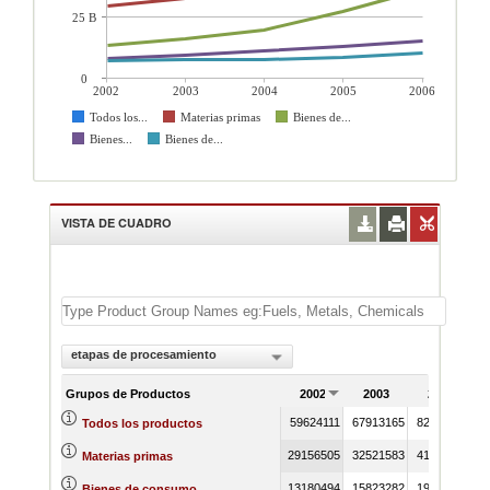
25 B
0
2002
2003
2004
2005
2006
Todos los...
Materias primas
Bienes de...
Bienes...
Bienes de...
VISTA DE CUADRO
etapas de procesamiento
Grupos de Productos
2002
2003
2004
59624111
67913165
82399847
1
Todos los productos
29156505
32521583
41007240
Materias primas
13180494
15823282
19357314
Bienes de consumo