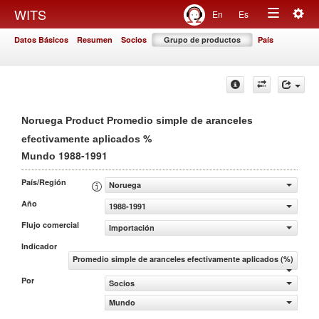
Togg
WITS
En
Es
Toggle
navig
Datos Básicos
Resumen
Socios
Grupo de productos
País
navigation
Noruega Product Promedio simple de aranceles
%
efectivamente aplicados
1988-1991
Mundo
País/Región
Noruega
Año
1988-1991
Flujo comercial
Importación
Indicador
Promedio simple de aranceles efectivamente aplicados (%)
Por
Socios
Mundo