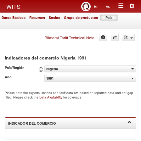
Togg
WITS
En
Es
Toggle
navig
Datos Básicos
Resumen
Socios
Grupo de productos
País
navigation
Bilateral Tariff Technical Note
1991
Indicadores del comercio Nigeria
País/Región
Nigeria
Año
1991
Please note the exports, imports and tariff data are based on reported data and not gap
filled. Please check the
Data Availability
for coverage.
INDICADOR DEL COMERCIO