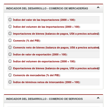
INDICADOR DEL DESARROLLO - COMERCIO DE MERCADERÍAS
Índice del valor de las importaciones (2000 = 100)
:
Índice del volumen de las importaciones (2000 = 100)
:
7,813,1
Importaciones de bienes (balanza de pagos, US$ a precios actuales)
:
Comercio (% del PIB)
:
4,440,7
Comercio neto de bienes (balanza de pagos, US$ a precios actuales)
:
Índice de valor de exportación (2000 = 100)
:
Índice del volumen de exportaciones (2000 = 100)
:
12,253,
Exportaciones de bienes (balanza de pagos, US$ a precios actuales)
:
Comercio de mercaderías (% del PIB)
:
Índice de términos netos de intercambio (2000 = 100)
:
INDICADOR DEL DESARROLLO - COMERCIO DE SERVICIOS