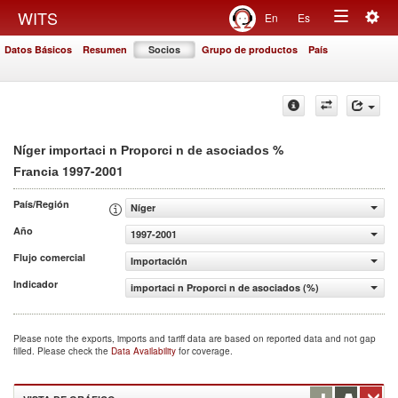
Togg
WITS
En
Es
Toggle
navig
Datos Básicos
Resumen
Socios
Grupo de productos
País
navigation
%
Níger importaci n Proporci n de asociados
1997-2001
Francia
País/Región
Níger
Año
1997-2001
Flujo comercial
Importación
Indicador
importaci n Proporci n de asociados (%)
Please note the exports, imports and tariff data are based on reported data and not gap
filled. Please check the
Data Availability
for coverage.