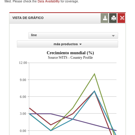
filled. Please check the
Data Availability
for coverage.
VISTA DE GRÁFICO
line
más productos
Crecimiento mundial (%)
Source:WITS - Country Profile
12.00
9.00
6.00
3.00
0.00