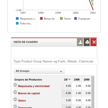
-3.00
1997
1998
1999
2000
2001
Maquinaria y...
Bienes de...
Varios
Transporte
Todos los...
VISTA DE CUADRO
All Groups
Grupos de Productos
1997
1998
1999
2000
200
4.00
1.00
3.00
7.00
-3.
Maquinaria y electricidad
4.00
1.00
3.00
7.00
-3.
Bienes de capital
3.00
0.00
4.00
10.00
-2.
Varios
3.00
3.00
2.00
1.00
0.
Transporte