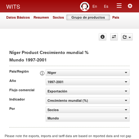
Togg
WITS
En
Es
Toggle
navig
Datos Básicos
Resumen
Socios
Grupo de productos
País
navigation
%
Níger Product Crecimiento mundial
1997-2001
Mundo
País/Región
Níger
Año
1997-2001
Flujo comercial
Exportación
Indicador
Crecimiento mundial (%)
Por
Socios
Mundo
Please note the exports, imports and tariff data are based on reported data and not gap