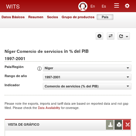
Togg
WITS
En
Es
Toggle
navig
Datos Básicos
Resumen
Socios
Grupo de productos
País
navigation
in % del PIB
Níger Comercio de servicios
1997-2001
País/Región
Níger
Rango de año
1997-2001
Indicador
Comercio de servicios (% del PIB)
Please note the exports, imports and tariff data are based on reported data and not gap
filled. Please check the
Data Availability
for coverage.
VISTA DE GRÁFICO