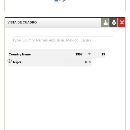
Níger
VISTA DE CUADRO
Country Name
1997
1998
1
8.00
7.00
Níger