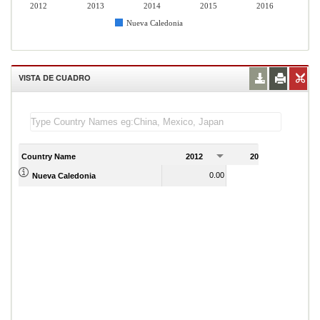
2012
2013
2014
2015
2016
Nueva Caledonia
VISTA DE CUADRO
Country Name
2012
2013
2
0.00
0.00
Nueva Caledonia