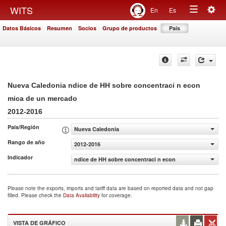
Togg
WITS
En
Es
Toggle
navig
Datos Básicos
Resumen
Socios
Grupo de productos
País
navigation
Nueva Caledonia ndice de HH sobre concentraci n econ
mica de un mercado
2012-2016
País/Región
Nueva Caledonia
Rango de año
2012-2016
Indicador
ndice de HH sobre concentraci n econ mica de un merca
Please note the exports, imports and tariff data are based on reported data and not gap
filled. Please check the
Data Availability
for coverage.
VISTA DE GRÁFICO