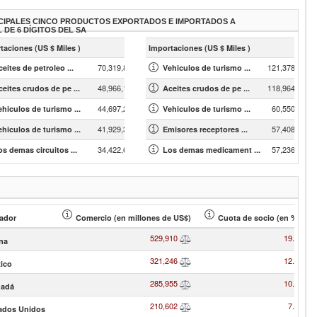
CIPALES CINCO PRODUCTOS EXPORTADOS E IMPORTADOS A
L DE 6 DÍGITOS DEL SA
s »
taciones (US $ Miles )
Importaciones (US $ Miles )
7
70,319,853.82
121,378,711.4
eites de petroleo ...
Vehiculos de turismo ...
48,966,144.12
118,964,465.5
8
ceites crudos de pe ...
Aceites crudos de pe ...
44,697,298.41
60,550,359.3
1
ehiculos de turismo ...
Vehiculos de turismo ...
41,929,312.94
57,408,857.4
ehiculos de turismo ...
Emisores receptores ...
34,422,689.77
57,236,716.2
os demas circuitos ...
Los demas medicament ...
ador
Comercio (en millones de US$)
Cuota de socio (en % )
529,910
19.99
na
321,246
12.12
ico
285,955
10.79
adá
210,602
7.95
ados Unidos