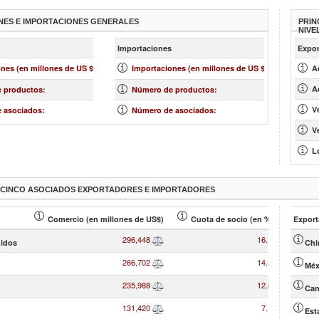
NES E IMPORTACIONES GENERALES
PRIN
NIVE
más »
má
Importaciones
Expor
1,839,768
2,650,42
nes (en millones de US $)
:
Importaciones (en millones de US $)
:
Ac
4,576
4,57
A
 productos
:
Número de productos
:
232
23
V
 asociados
:
Número de asociados
:
V
L
S CINCO ASOCIADOS EXPORTADORES E IMPORTADORES
Comercio (en millones de US$)
Cuota de socio (en % )
Export
296,448
16.11
idos
Chi
266,702
14.50
Méx
235,988
12.83
Can
131,420
7.14
Est