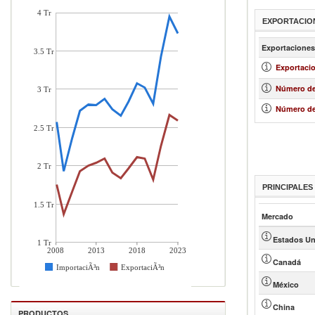
4 Tr
EXPORTACIO
Exportaciones
3.5 Tr
Exportacio
Número de
3 Tr
Número de
2.5 Tr
2 Tr
PRINCIPALE
1.5 Tr
Mercado
Estados Un
1 Tr
2008
2013
2018
2023
Canadá
ImportaciÃ³n
ExportaciÃ³n
México
China
PRODUCTOS