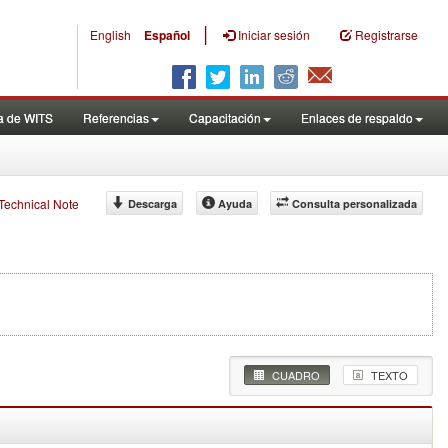
|
English
Español
Iniciar sesión
Registrarse
a de WITS
Referencias
Capacitación
Enlaces de respaldo
f Technical Note
Descarga
Ayuda
Consulta personalizada
CUADRO
TEXTO