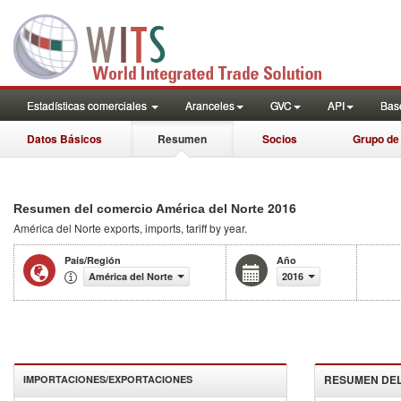
Estadísticas comerciales
Aranceles
GVC
API
Base
Datos Básicos
Resumen
Socios
Grupo de
2016
Resumen del comercio América del Norte
América del Norte
exports, imports, tariff by year
.
País/Región
Año
América del Norte
2016
RESUMEN DEL
IMPORTACIONES/EXPORTACIONES