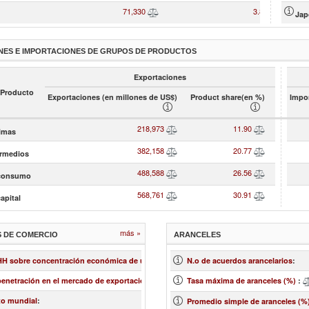
71,330
3.88
Jap
NES E IMPORTACIONES DE GRUPOS DE PRODUCTOS
Exportaciones
 Producto
Exportaciones (en millones de US$)
Product share(en %)
Impor
218,973
11.90
rimas
382,158
20.77
ermedios
488,588
26.56
 consumo
568,761
30.91
apital
más »
S DE COMERCIO
ARANCELES
...
 HH sobre concentración económica de un mercado
:
N.o de acuerdos arancelarios
:
...
penetración en el mercado de exportación
:
Tasa máxima de aranceles (%)
:
...
to mundial
:
Promedio simple de aranceles (%