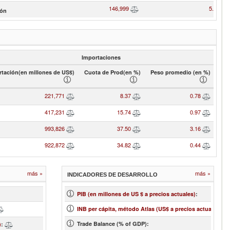
146,999
5.55
ón
Importaciones
tación(en millones de US$)
Cuota de Prod(en %)
Peso promedio (en %)
221,771
8.37
0.78
417,231
15.74
0.97
993,826
37.50
3.16
922,872
34.82
0.44
más »
más »
INDICADORES DE DESARROLLO
543
PIB (en millones de US $ a precios actuales)
:
1,642.84
INB per cápita, método Atlas (US$ a precios actuales)
:
Trade Balance (% of GDP):
3.67
)
: