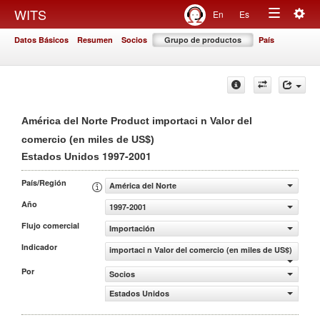
Togg
WITS
En
Es
Toggle
navig
Datos Básicos
Resumen
Socios
Grupo de productos
País
navigation
América del Norte Product importaci n Valor del
comercio (en miles de US$)
1997-2001
Estados Unidos
País/Región
América del Norte
Año
1997-2001
Flujo comercial
Importación
Indicador
importaci n Valor del comercio (en miles de US$)
Por
Socios
Estados Unidos