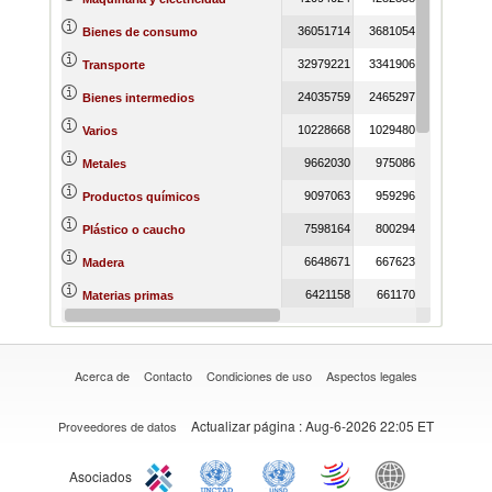
36051714
36810549
3921387
Bienes de consumo
32979221
33419068
3609067
Transporte
24035759
24652979
2554947
Bienes intermedios
10228668
10294801
1136328
Varios
9662030
9750863
1017033
Metales
9097063
9592961
1037091
Productos químicos
7598164
8002940
876764
Plástico o caucho
6648671
6676235
704804
Madera
6421158
6611707
622428
Materias primas
3325650
3437769
326102
Textiles y prendas de vestir
Acerca de
Contacto
Condiciones de uso
Aspectos legales
Actualizar página
: Aug-6-2026 22:05 ET
Proveedores de datos
Asociados