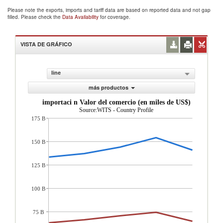
Please note the exports, imports and tariff data are based on reported data and not gap
filled. Please check the
Data Availability
for coverage.
VISTA DE GRÁFICO
line
más productos
importaci n Valor del comercio (en miles de US$)
Source:WITS - Country Profile
175 B
150 B
125 B
100 B
75 B