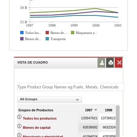
50 B
25 B
1997
1998
1999
2000
2001
Todos los...
Bienes de...
Maquinaria y...
Bienes de...
Transporte
VISTA DE CUADRO
All Groups
Grupos de Productos
1997
1998
1999
133547621
137306128
14442524
Todos los productos
63539092
66323248
7091957
Bienes de capital
41094024
42828585
4497154
Maquinaria y electricidad